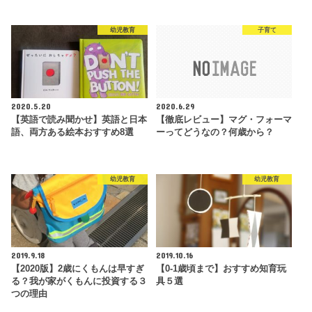
幼児教育
子育て
2020.5.20
2020.6.29
【英語で読み聞かせ】英語と日本
【徹底レビュー】マグ・フォーマ
語、両方ある絵本おすすめ8選
ーってどうなの？何歳から？
幼児教育
幼児教育
2019.9.18
2019.10.16
【2020版】2歳にくもんは早すぎ
【0-1歳頃まで】おすすめ知育玩
る？我が家がくもんに投資する３
具５選
つの理由