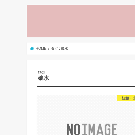
HOME
タグ : 破水
破水
妊娠・