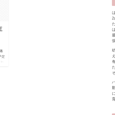
王
痛
予定
遅れ
す