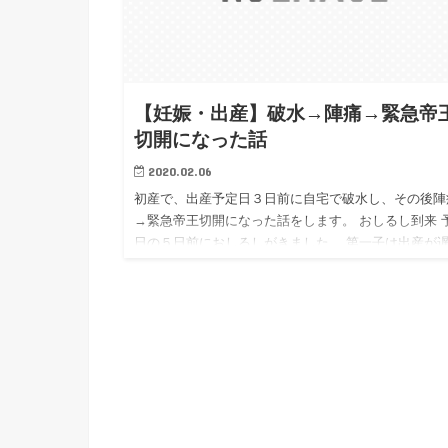
【妊娠・出産】破水→陣痛→緊急帝
切開になった話
2020.02.06
初産で、出産予定日３日前に自宅で破水し、その後陣
→緊急帝王切開になった話をします。 おしるし到来 
日の５日前におしるしがきました。 第一子は出産が
る〜などと聞いていたので、のんびり構えていたので
が、これはもう…