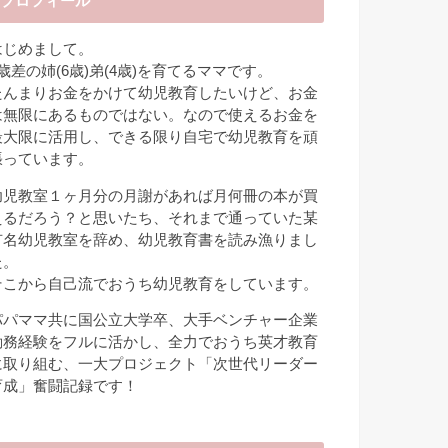
プロフィール
はじめまして。
2歳差の姉(6歳)弟(4歳)を育てるママです。
たんまりお金をかけて幼児教育したいけど、お金
は無限にあるものではない。なので使えるお金を
最大限に活用し、できる限り自宅で幼児教育を頑
張っています。
幼児教室１ヶ月分の月謝があれば月何冊の本が買
えるだろう？と思いたち、それまで通っていた某
有名幼児教室を辞め、幼児教育書を読み漁りまし
た。
そこから自己流でおうち幼児教育をしています。
パパママ共に国公立大学卒、大手ベンチャー企業
勤務経験をフルに活かし、全力でおうち英才教育
に取り組む、一大プロジェクト「次世代リーダー
育成」奮闘記録です！